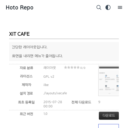
Hoto Repo
XIT CAFE
간단한 레이아웃입니다.
화면을 내리면 메뉴가 줄어듭니다.
레이아웃
자료 분류
0 / 0
라이선스
GPL v2
제작자
ilbe
./layouts/xecafe
설치 경로
2015-07-28
9
최초 등록일
전체 다운로드
00:00
1.0
최근 버전
다운로드