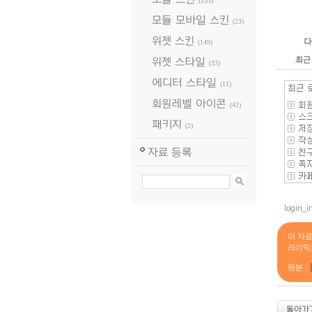
(133)
모듈 모바일 스킨
(23)
위젯 스킨
다
(149)
최근
위젯 스타일
(33)
에디터 스타일
(11)
회원레벨 아이콘
(42)
패키지
(2)
자료 등록
login
이 자
라이믹
원본 :
돌아가