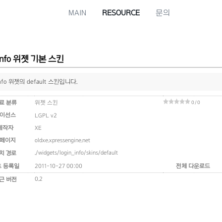
MAIN
RESOURCE
문의
_info 위젯 기본 스킨
_info 위젯의 default 스킨입니다.
료 분류
위젯 스킨
0 / 0
이선스
LGPL v2
제작자
XE
페이지
oldxe.xpressengine.net
./widgets/login_info/skins/default
치 경로
초 등록일
2011-10-27 00:00
전체 다운로드
0.2
근 버전