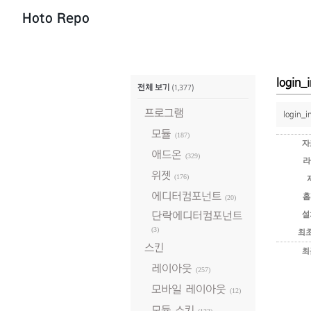
Hoto Repo
login
전체 보기
(1,377)
프로그램
login
모듈
(187)
자
애드온
(329)
라
위젯
(176)
에디터컴포넌트
홈
(20)
단락에디터컴포넌트
설
(3)
최
스킨
최
레이아웃
(257)
모바일 레이아웃
(12)
모듈 스킨