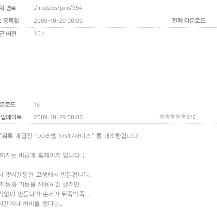
./modules/poin/954
치 경로
초 등록일
2009-10-29 00:00
전체 다운로드
1.0.1
근 버전
운로드
16
 업데이트
2009-10-29 00:00
0 / 0
"워록 계급장 100레벨 17x17사이즈" 를 개조한겁니다.
이지는 비공개 홈페이지 입니다;;
서 몇시간동안 고생해서 만든겁니다.
자동화 기능을 사용하긴 했지만,
없이 만들다가 순서가 뒤죽박죽...
시간이나 허비를 했다는..