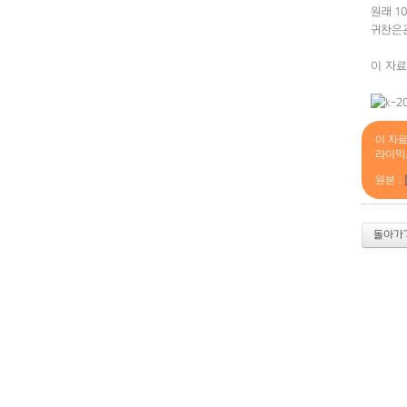
원래 1
귀찬은관계로
이 자료
이 자
라이믹
원본 :
돌아가