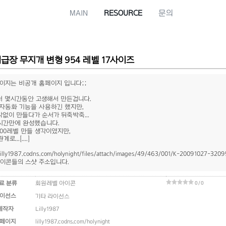
MAIN
RESOURCE
문의
급장 무지개 변형 954 레벨 17사이즈
이지는 비공개 홈페이지 입니다;;
서 몇시간동안 고생해서 만든겁니다.
자동화 기능을 사용하긴 했지만,
없이 만들다가 순서가 뒤죽박죽...
시간만에 완성했습니다.
000레벨 만들 생각이였지만,
...[....]
/lilly1987.codns.com/holynight/files/attach/images/49/463/001/K-20091027-320
이콘들의 스샷 주소입니다.
료 분류
회원레벨 아이콘
0 / 0
이선스
기타 라이선스
제작자
Lilly1987
페이지
lilly1987.codns.com/holynight