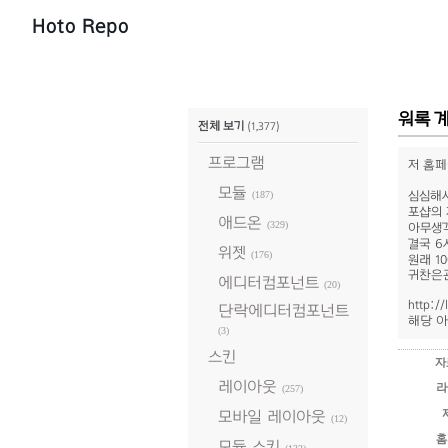
Hoto Repo
워록 계
전체 보기
(1,377)
프로그램
저 홈페
모듈
(187)
심심해
포샵의 
애드온
(329)
아무생각
결국 6
위젯
(176)
원래 1
귀찬은관계로
에디터컴포넌트
(20)
http:/
단락에디터컴포넌트
해당 아
(3)
스킨
자
레이아웃
라
(257)
모바일 레이아웃
(12)
홈
모듈 스킨