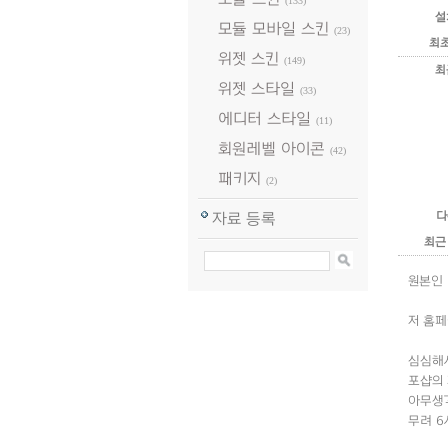
(133)
설
모듈 모바일 스킨
(23)
최
위젯 스킨
(149)
최
위젯 스타일
(33)
에디터 스타일
(11)
회원레벨 아이콘
(42)
패키지
(2)
다
자료 등록
최근
원본인 
저 홈페
심심해
포샵의 
아무생각
무려 6