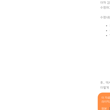
아까 감
수정하
수정내
후.. 
이렇게 
이 자
라이믹
원본 :