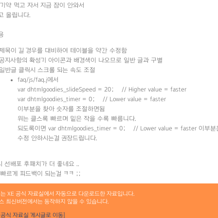
기약 먹고 자서 지금 잠이 안와서
고 올립니다.
용
제목이 길 경우를 대비하여 테이블을 약간 수정함
공지사항의 확성기 아이콘과 배경색이 나오므로 일반 글과 구별
일반글 클릭시 스크롤 되는 속도 조절
faq/js/faq.j에서
var dhtmlgoodies_slideSpeed = 20; // Higher value = faster
var dhtmlgoodies_timer = 0; // Lower value = faster
이부분을 찾아 숫자를 조절하면됨
위는 클스록 빠르며 밑은 작을 수록 빠름니다.
되도록이면 var dhtmlgoodies_timer = 0; // Lower value = faster 이부
수정 안하시는걸 권장드립니다.
역시 선배포 후패치가 더 좋네요 ..
빠르게 피드백이 되는걸 ㅋㅋ ;;
료는 XE 공식 자료실에서 자동으로 다운로드한 자료입니다.
스 최신버전에서는 동작하지 않을 수 있습니다.
[공식 자료실 게시글로 이동]