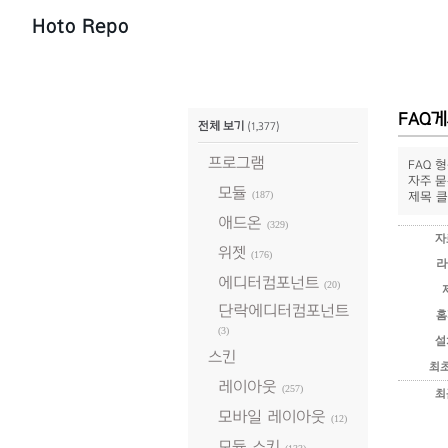
Hoto Repo
FAQ
전체 보기
(1,377)
프로그램
FAQ 
자주 묻
모듈
(187)
제목 클
애드온
(329)
자
위젯
(176)
라
에디터컴포넌트
(20)
단락에디터컴포넌트
홈
(3)
설
스킨
최
레이아웃
(257)
최
모바일 레이아웃
(12)
모듈 스킨