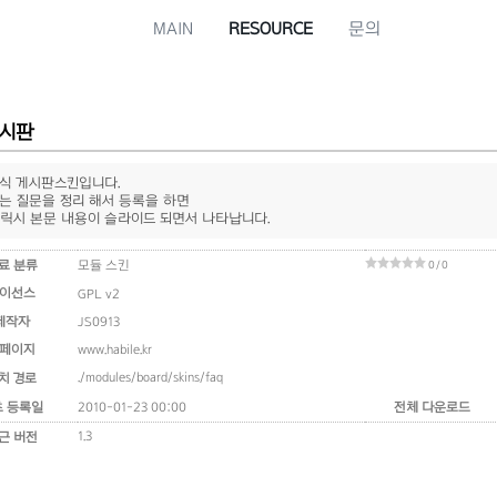
MAIN
RESOURCE
문의
게시판
형식 게시판스킨입니다.
는 질문을 정리 해서 등록을 하면
릭시 본문 내용이 슬라이드 되면서 나타납니다.
료 분류
모듈 스킨
0 / 0
이선스
GPL v2
제작자
JS0913
페이지
www.habile.kr
./modules/board/skins/faq
치 경로
초 등록일
2010-01-23 00:00
전체 다운로드
1.3
근 버전