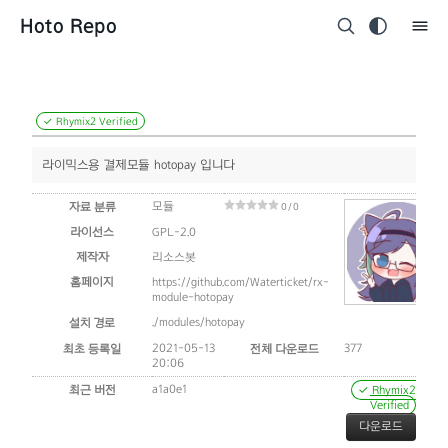
Hoto Repo
✓ Rhymix2 Verified
라이믹스용 결제모듈 hotopay 입니다
모듈
자료 분류
0 / 0
라이선스
GPL-2.0
제작자
리소스봇
홈페이지
https://github.com/Waterticket/rx-
module-hotopay
./modules/hotopay
설치 경로
2021-05-13
377
최초 등록일
전체 다운로드
20:06
a1a0e1
최근 버전
✓ Rhymix2
Verified
다운로드