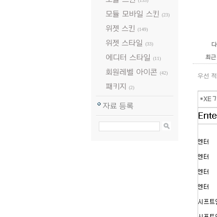
(133)
모듈 모바일 스킨
(23)
위젯 스킨
(149)
위젯 스타일
(33)
다
에디터 스타일
최근
(11)
회원레벨 아이콘
(42)
우선 
패키지
(2)
*XE 
자료 등록