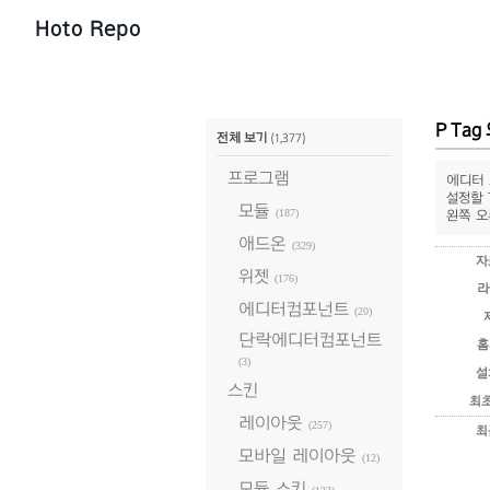
Hoto Repo
P Ta
전체 보기
(1,377)
프로그램
에디터 
설정할 
모듈
(187)
왼쪽 오
애드온
(329)
자
위젯
(176)
라
에디터컴포넌트
(20)
단락에디터컴포넌트
홈
(3)
설
스킨
최
레이아웃
(257)
최
모바일 레이아웃
(12)
모듈 스킨