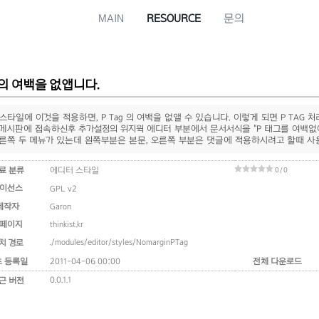
MAIN
RESOURCE
문의
g 의 여백을 없앱니다.
스타일에 이것을 적용하면, P Tag 의 여백을 없앨 수 있습니다. 이렇게 되면 P TAG 
게시판에 접속하신후 추가설정의 위지윅 에디터 부분에서 문서서식을 "P 태그를 여백없
른쪽 두 메뉴가 있는데 왼쪽부분은 본문, 오른쪽 부분은 댓글에 적용하시려고 할때 사
료 분류
에디터 스타일
0 / 0
이선스
GPL v2
제작자
Garon
페이지
thinkist.kr
./modules/editor/styles/NomarginPTag
치 경로
초 등록일
2011-04-06 00:00
전체 다운로드
0.0.1.1
근 버전