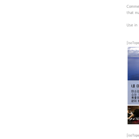
Commerc
that m
Use in 
[isoTo
[isoTo