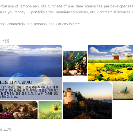
ial use of Isotope requires purchase of one-time license fee per developer sea
akes you money — portfolio sites, premium templates, etc. Commercial licenses 
non-commercial and personal applications is free.
pe 스킨]
pe2 스킨]