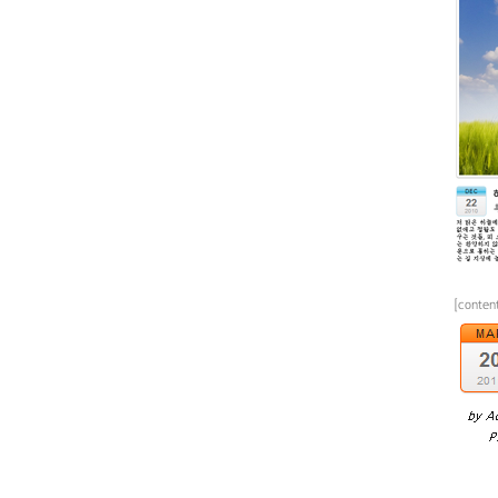
[conte