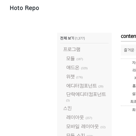
Hoto Repo
conten
전체 보기
(1,377)
프로그램
즐거운 
모듈
(187)
자
애드온
(329)
라
위젯
(176)
에디터컴포넌트
홈
(20)
단락에디터컴포넌트
설
(3)
최
스킨
최
레이아웃
(257)
모바일 레이아웃
(12)
모듈 스킨