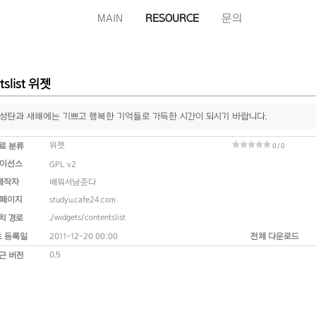
MAIN
RESOURCE
문의
tslist 위젯
성탄과 새해에는 기쁘고 행복한 기억들로 가득한 시간이 되시기 바랍니다.
위젯
료 분류
0 / 0
이선스
GPL v2
제작자
배워서남준다
페이지
studyu.cafe24.com
./widgets/contentslist
치 경로
초 등록일
2011-12-20 00:00
전체 다운로드
0.5
근 버전