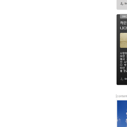
[conte