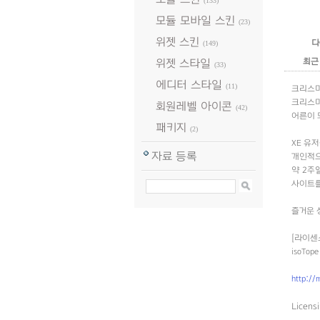
(133)
모듈 모바일 스킨
(23)
위젯 스킨
다
(149)
최근
위젯 스타일
(33)
에디터 스타일
(11)
크리스마
크리스마
회원레벨 아이콘
(42)
어른이 
패키지
(2)
XE 유
자료 등록
개인적으
약 2주
사이트를
즐거운 
[라이센
isoTo
http://
Licens