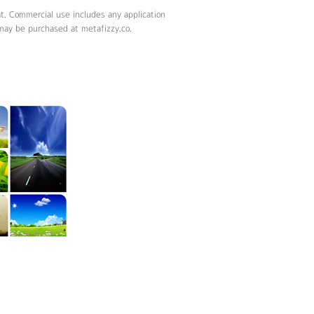
t. Commercial use includes any application
may be purchased at metafizzy.co.