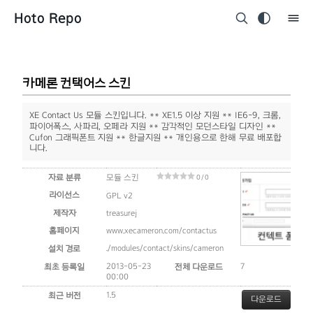
Hoto Repo
카메론 컨택어스 스킨
XE Contact Us 모듈 스킨입니다. ** XE1.5 이상 지원 ** IE6-9, 크롬,
파이어폭스, 사파리, 오페라 지원 ** 감각적인 모던스타일 디자인 **
Cufon 그래픽폰트 지원 ** 한글지원 ** 개인용으로 한해 무료 배포합
니다.
자료 분류
모듈 스킨
0 / 0
라이선스
GPL v2
제작자
treasurej
홈페이지
www.xecameron.com/contactus
./modules/contact/skins/cameron
설치 경로
2013-05-23
7
최초 등록일
전체 다운로드
00:00
1.5
최근 버전
다운로드