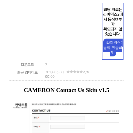
해당 자료는
라이믹스2에
서 동작여부
가
확인되지 않
았습니다.
라이믹스2
동작 인증하
기
다운로드
7
2013-05-23
최근 업데이트
0 / 0
00:00
CAMERON Contact Us Skin v1.5