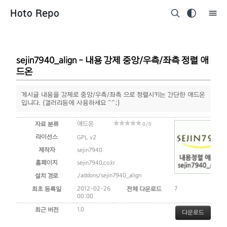
Hoto Repo
sejin7940_align - 내용 강제 중앙/우측/좌측 정렬 애
드온
게시글 내용을 강제로 중앙/우측/좌측 으로 정렬시키는 간단한 애드온
입니다. (갤러리등에 사용하세요 ^^;)
애드온
자료 분류
0 / 0
라이선스
GPL v2
제작자
sejin7940
홈페이지
sejin7940.co.kr
./addons/sejin7940_align
설치 경로
2012-02-26
7
최초 등록일
전체 다운로드
00:00
1.0
최근 버전
다운로드