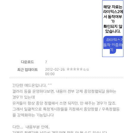
해당 자료는
라이믹스2에
서 동작여부
가
확인되지 않
았습니다.
라이믹스2
동작 인증하
기
다운로드
7
2012-02-26
최근 업데이트
0 / 0
00:00
간단한 애드온입니다. ^^
갤러리 등을 운영하다보면, 내용이 전부 강제 중앙정렬되길 원하는
경우가 있는데
유저들이 항상 중앙 정렬해서 쓰면 되지만, 안 해주는 경우가 많죠.
그래서 일괄적으로 특정게시판들을 지정해서 중앙정렬 / 우측정렬등
을 강제화하는 기능입니다
다만.... 내용부분 안에..