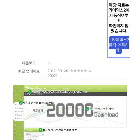
해당 자료는
라이믹스2에
서 동작여부
가
확인되지 않
았습니다.
라이믹스2
동작 인증하
기
다운로드
6
2012-08-26
최근 업데이트
0 / 0
00:00