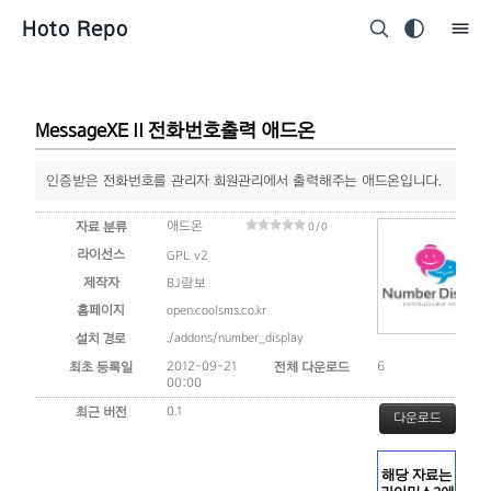
Hoto Repo
MessageXE II 전화번호출력 애드온
인증받은 전화번호를 관리자 회원관리에서 출력해주는 애드온입니다.
애드온
자료 분류
0 / 0
라이선스
GPL v2
제작자
BJ람보
홈페이지
open.coolsms.co.kr
./addons/number_display
설치 경로
2012-09-21
6
최초 등록일
전체 다운로드
00:00
0.1
최근 버전
다운로드
해당 자료는