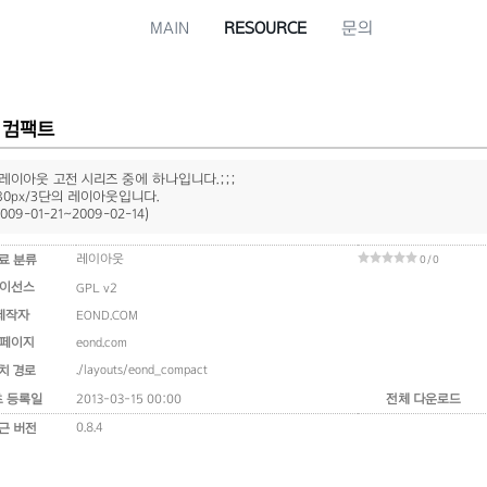
MAIN
RESOURCE
문의
 컴팩트
레이아웃 고전 시리즈 중에 하나입니다.;;;
80px/3단의 레이아웃입니다.
009-01-21~2009-02-14)
레이아웃
료 분류
0 / 0
이선스
GPL v2
제작자
EOND.COM
페이지
eond.com
./layouts/eond_compact
치 경로
초 등록일
2013-03-15 00:00
전체 다운로드
0.8.4
근 버전