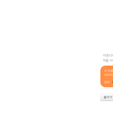
이온디에
직접 사
이 자
라이믹
원본 :
돌아가