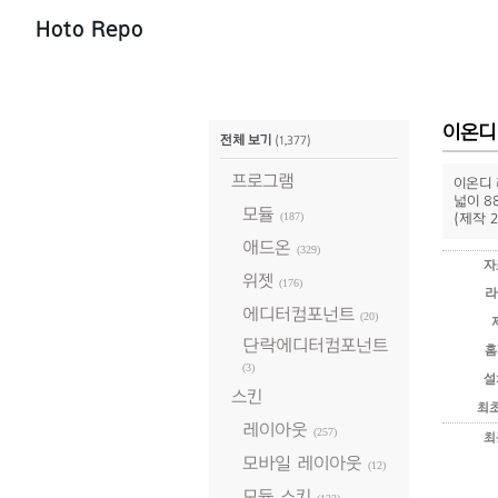
Hoto Repo
이온디
전체 보기
(1,377)
프로그램
이온디 
넓이 8
모듈
(187)
(제작 2
애드온
(329)
자
위젯
(176)
라
에디터컴포넌트
(20)
단락에디터컴포넌트
홈
(3)
설
스킨
최
레이아웃
(257)
최
모바일 레이아웃
(12)
모듈 스킨