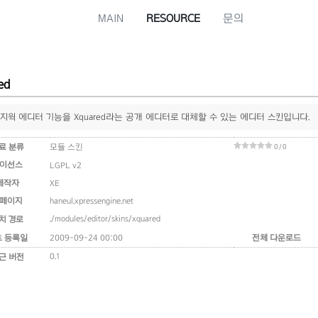
MAIN
RESOURCE
문의
ed
위지윅 에디터 기능을 Xquared라는 공개 에디터로 대체할 수 있는 에디터 스킨입니다.
료 분류
모듈 스킨
0 / 0
이선스
LGPL v2
제작자
XE
페이지
haneul.xpressengine.net
./modules/editor/skins/xquared
치 경로
초 등록일
2009-09-24 00:00
전체 다운로드
0.1
근 버전