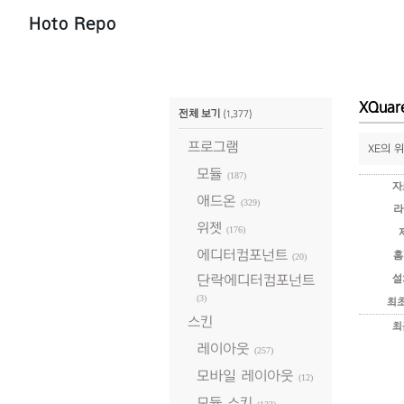
Hoto Repo
XQuar
전체 보기
(1,377)
프로그램
XE의 
모듈
(187)
자
애드온
(329)
라
위젯
(176)
에디터컴포넌트
홈
(20)
단락에디터컴포넌트
설
(3)
최
스킨
최
레이아웃
(257)
모바일 레이아웃
(12)
모듈 스킨