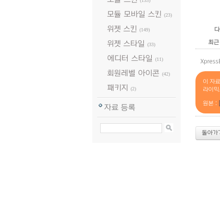
(133)
모듈 모바일 스킨
(23)
위젯 스킨
다
(149)
최근
위젯 스타일
(33)
에디터 스타일
(11)
Xpre
회원레벨 아이콘
(42)
이 자
패키지
(2)
라이믹
원본 :
자료 등록
돌아가