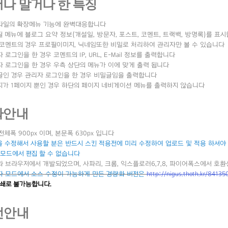
나 말거나 한 특징
스타일의 확장메뉴 기능에 완벽대응합니다
필 메뉴에 블로그 요약 정보(개설일, 방문자, 포스트, 코멘트, 트랙백, 방명록)를 표
 코멘트의 경우 프로필이미지, 닉네임또한 비밀로 처리하여 관리자만 볼 수 있습니다
자 로그인을 한 경우 코멘트의 IP, URL, E-Mail 정보를 출력합니다
자 로그인을 한 경우 우측 상단의 메뉴가 이에 맞게 출력 됩니다
글인 경우 관리자 로그인을 한 경우 비밀글임을 출력합니다
지가 1페이지 뿐인 경우 하단의 페이지 네비게이션 메뉴를 출력하지 않습니다
타안내
 전체폭 900px 이며, 본문폭 630px 입니다
 수정해서 사용할 분은 반드시 스킨 적용전에 미리 수정하여 업로드 및 적용 하셔야
모드에서 편집 할 수 없습니다
라 브라우저에서 개발되었으며, 사파리, 크롬, 익스플로러6,7,8, 파이어폭스에서 호
자 모드에서 소스 수정이 가능하게 만든 경량화 버전은
http://nigus.thoth.kr/84135
폐쇄로 불가능합니다.
전안내