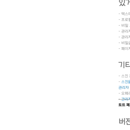
있거
- 텍
- 프로
- 비밀
- 관리
- 관리
- 비밀
- 페이
기
- 스킨
-
스킨을
관리자 
- 오페
-
관리
토
트 
버