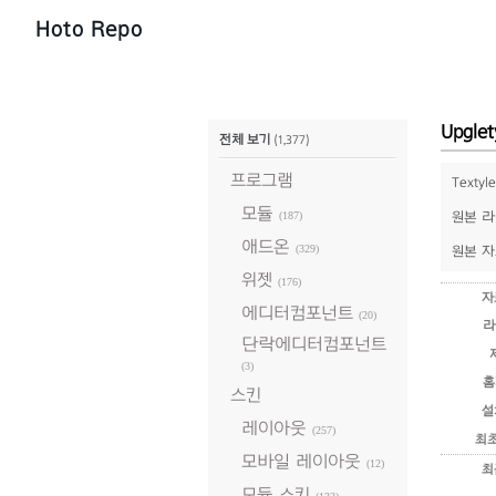
Hoto Repo
Upgle
전체 보기
(1,377)
프로그램
Text
모듈
(187)
원본 라
애드온
(329)
원본 자
위젯
(176)
자
에디터컴포넌트
(20)
라
단락에디터컴포넌트
(3)
홈
스킨
설
레이아웃
(257)
최
모바일 레이아웃
(12)
최
모듈 스킨