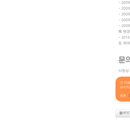
- 200
- 200
- 200
- 200
- 20
록 변경
- 20
듯 하여
문
사정상 
이 자
라이믹
원본 :
돌아가