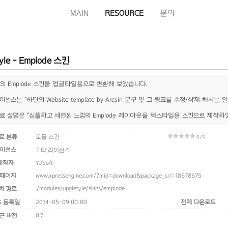
MAIN
RESOURCE
문의
tyle - Emplode 스킨
yle의 Emplode 스킨을 업글타일용으로 변환해 보았습니다.
이센스는 "하단의 Website template by Arcsin 문구 및 그 링크를 수정/삭제 해
료 설명은 "심플하고 세련된 느낌의 Emplode 레이아웃을 텍스타일용 스킨으로 제작하
료 분류
모듈 스킨
0 / 0
이선스
기타 라이선스
제작자
YJSoft
페이지
www.xpressengine.com/?mid=download&package_srl=18678675
./modules/upgletyle/skins/emplode
치 경로
초 등록일
2014-05-09 00:00
전체 다운로드
0.7
근 버전