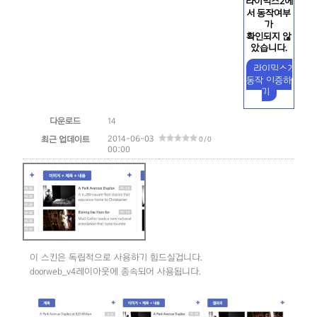
라이믹스2에
서 동작여부
가
확인되지 않
았습니다.
라이믹스2
동작 인증하
기
다운로드
14
2014-06-03
최근 업데이트
0 / 0
00:00
이 스킨은 독립적으로 사용하기 힘드실겁니다.
doorweb_v4레이아웃에 종속되어 사용됩니다.