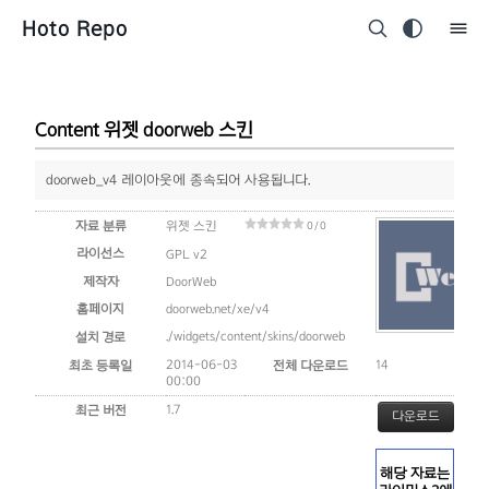
Hoto Repo
Content 위젯 doorweb 스킨
doorweb_v4 레이아웃에 종속되어 사용됩니다.
자료 분류
위젯 스킨
0 / 0
라이선스
GPL v2
제작자
DoorWeb
홈페이지
doorweb.net/xe/v4
./widgets/content/skins/doorweb
설치 경로
2014-06-03
14
최초 등록일
전체 다운로드
00:00
1.7
최근 버전
다운로드
해당 자료는