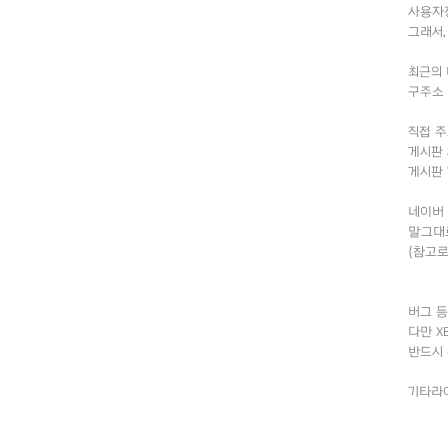
사용자
그래서,
최근의 
구주소 
직접 
게시판 
게시판 
네이버 
말그대로
(참고로
버그 
다만 X
반드시
기타라이