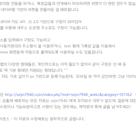
정의랑 연동을 하거나, 특정값들과 연계해서 처리하려면 위젯이 더 편한 경우가 많습
 네이버맵 기반의 위젯을 만들어둔 걸 배포합니다.
네이버 지도 API JS 2.0 기반으로 구현이 되어있어
를 비롯해 새주소 도로명 주소로도 구현이 가능합니다.
주소를 입력해서 구현도 가능하고
사용자정의의 주소형식 을 이용하거나, text 형에 기록된 값을 이용해서
View 화면등에 자동으로 출력되도록 사용하실 수도 있을겁니다.
맵의 다양한 형태들은, 개인적으로는 아직 필요가 없어서 굳이 구현은 안 해 둔
 딱 기본 형태만 지원되는 형태입니다 ^^
 지도 가로 길이가 px 기반으로 등록가능한데, 모바일 뷰 까지 감안하면 그냥 100
등은
http://sejin7940.co.kr/index.php?mid=sejin7940_works&category=101162
에
E 공홈에 배포하는 모든 자료는 sejin7940 에게 유지보수 의무가 없으며, 질문에 
 수정이나 기능보완하고픈 사항이 있는 경우에는, 제작문의 쪽에 글을 남겨주세요!
센스 - 이 자료의 수정배포는 원칙적으로 금합니다.