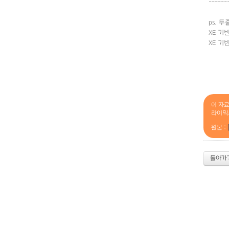
------
ps. 두
XE 기
XE 기
이 자
라이믹
원본 :
돌아가