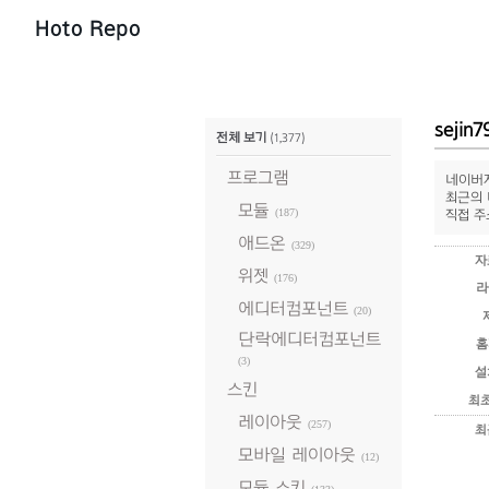
Hoto Repo
sejin
전체 보기
(1,377)
프로그램
네이버지
최근의 
모듈
(187)
직접 주
애드온
(329)
자
위젯
(176)
라
에디터컴포넌트
(20)
단락에디터컴포넌트
홈
(3)
설
스킨
최
레이아웃
(257)
최
모바일 레이아웃
(12)
모듈 스킨