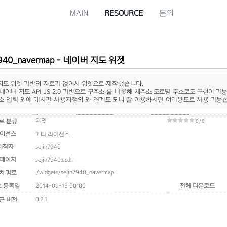
MAIN
RESOURCE
문의
7940_navermap - 네이버 지도 위젯
도 위젯 기반의 자료가 없어서 위젯으로 제작했습니다.
네이버 지도 API JS 2.0 기반으로 구주소 를 비롯해 새주소 도로명 주소로도 구현이 
소 입력 외에 게시판 사용자정의 와 연계도 되니 잘 이용하시면 여러용도로 사용 가능
위젯
료 분류
0 / 0
이선스
기타 라이선스
제작자
sejin7940
페이지
sejin7940.co.kr
./widgets/sejin7940_navermap
치 경로
초 등록일
2014-09-15 00:00
전체 다운로드
0.2.1
근 버전