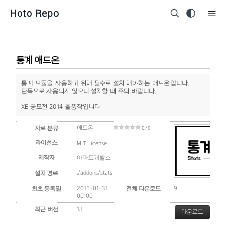
Hoto Repo
통계 애드온
통계 모듈을 사용하기 위해 필수로 설치 해야하는 애드온입니다.
단독으로 사용되지 않으니 설치할 때 주의 바랍니다.
XE 공모전 2014 출품작입니다
애드온
자료 분류
0 / 0
라이선스
MIT License
제작자
아마도개발소
./addons/stats
설치 경로
2015-01-31
9
최초 등록일
전체 다운로드
00:00
1.1
최근 버전
다운로드