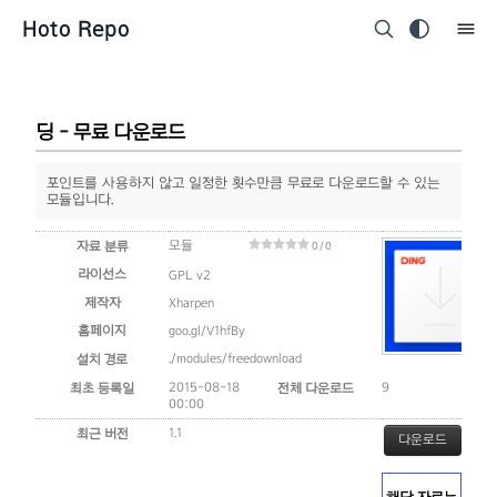
Hoto Repo
딩 - 무료 다운로드
포인트를 사용하지 않고 일정한 횟수만큼 무료로 다운로드할 수 있는
모듈입니다.
모듈
자료 분류
0 / 0
라이선스
GPL v2
제작자
Xharpen
홈페이지
goo.gl/V1hfBy
./modules/freedownload
설치 경로
2015-08-18
9
최초 등록일
전체 다운로드
00:00
1.1
최근 버전
다운로드