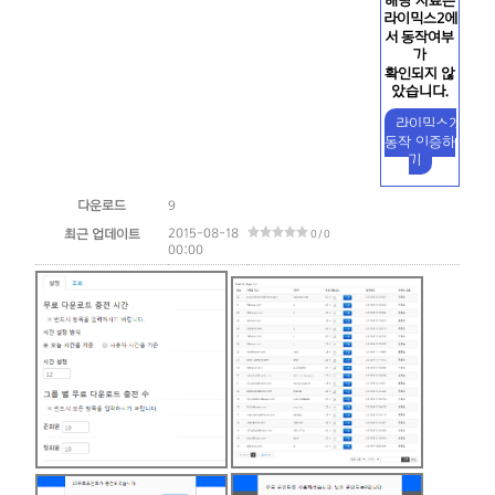
해당 자료는
라이믹스2에
서 동작여부
가
확인되지 않
았습니다.
라이믹스2
동작 인증하
기
다운로드
9
2015-08-18
최근 업데이트
0 / 0
00:00