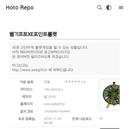
Hoto Repo
웹기프트XE포인트룰렛
XE로 간단하게 룰렛게임을 할 수 있는 모듈입니다.
아직 베타버전이므로 참고부탁드리구요
곧 정식버젼 릴리즈하도록 하겠습니다.
버그신고는
http://www.webgift.kr 에 부탁드립니다.
모듈
자료 분류
0 / 0
라이선스
기타 라이선스
제작자
웹기프트
홈페이지
www.webgift.kr
./modules/roulette
설치 경로
2016-11-03
10
최초 등록일
전체 다운로드
00:00