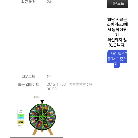
0.3
최근 버전
다운로드
해당 자료는
라이믹스2에
서 동작여부
가
확인되지 않
았습니다.
라이믹스2
동작 인증하
기
다운로드
10
2016-11-03
최근 업데이트
0 / 0
00:00