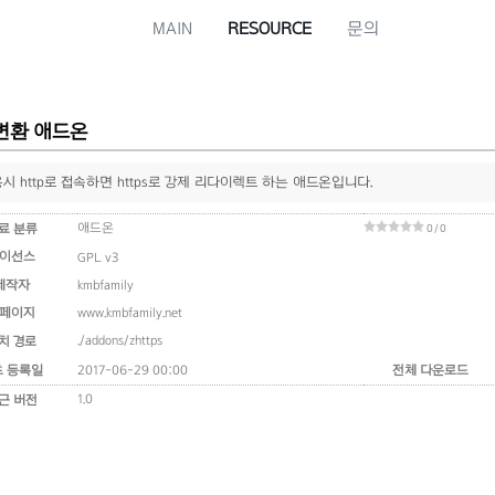
MAIN
RESOURCE
문의
s 변환 애드온
사용시 http로 접속하면 https로 강제 리다이렉트 하는 애드온입니다.
애드온
료 분류
0 / 0
이선스
GPL v3
제작자
kmbfamily
페이지
www.kmbfamily.net
./addons/zhttps
치 경로
초 등록일
2017-06-29 00:00
전체 다운로드
1.0
근 버전