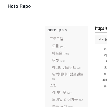
Hoto Repo
http
전체 보기
(1,377)
프로그램
ssl 
모듈
(187)
자
애드온
(329)
라
위젯
(176)
에디터컴포넌트
홈
(20)
단락에디터컴포넌트
설
(3)
최
스킨
최
레이아웃
(257)
모바일 레이아웃
(12)
모듈 스킨