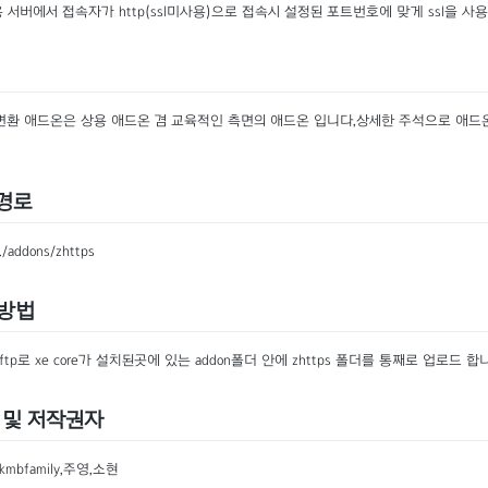
사용 서버에서 접속자가 http(ssl미사용)으로 접속시 설정된 포트번호에 맞게 ssl을 사용
s 변환 애드온은 상용 애드온 겸 교육적인 측면의 애드온 입니다,상세한 주석으로 애
경로
./addons/zhttps
방법
ftp로 xe core가 설치된곳에 있는 addon폴더 안에 zhttps 폴더를 통째로 업로드 합
 및 저작권자
kmbfamily,주영,소현