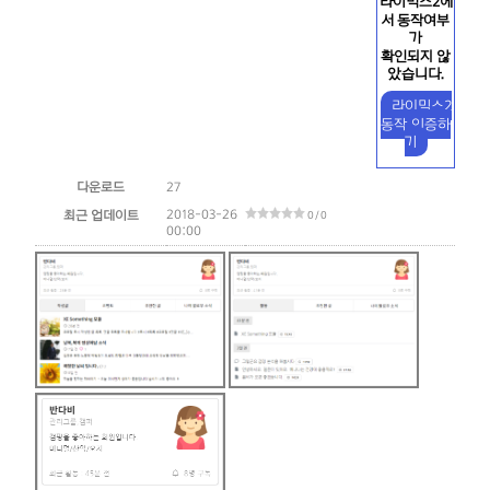
라이믹스2에
서 동작여부
가
확인되지 않
았습니다.
라이믹스2
동작 인증하
기
다운로드
27
2018-03-26
최근 업데이트
0 / 0
00:00