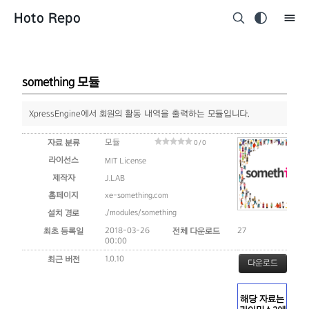
Hoto Repo
something 모듈
XpressEngine에서 회원의 활동 내역을 출력하는 모듈입니다.
모듈
자료 분류
0 / 0
라이선스
MIT License
제작자
J.LAB
홈페이지
xe-something.com
./modules/something
설치 경로
2018-03-26
27
최초 등록일
전체 다운로드
00:00
1.0.10
최근 버전
다운로드
해당 자료는