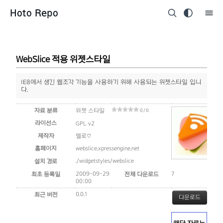
Hoto Repo
WebSlice 적용 위젯스타일
IE8에서 생긴 웹조각 기능을 사용하기 위해 사용되는 위젯스타일 입니
다.
자료 분류
위젯 스타일
0 / 0
라이선스
GPL v2
제작자
멜로♡
홈페이지
webslice.xpressengine.net
./widgetstyles/webslice
설치 경로
2009-09-29
7
최초 등록일
전체 다운로드
00:00
0.0.1
최근 버전
다운로드