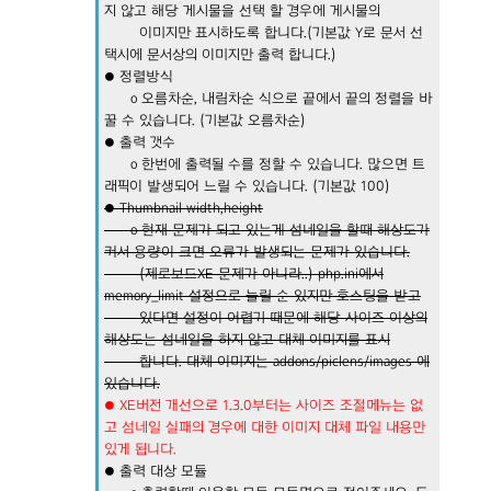
지 않고 해당 게시물을 선택 할 경우에 게시물의
이미지만 표시하도록 합니다.(기본값 Y로 문서 선
택시에 문서상의 이미지만 출력 합니다.)
● 정렬방식
o 오름차순, 내림차순 식으로 끝에서 끝의 정렬을 바
꿀 수 있습니다. (기본값 오름차순)
● 출력 갯수
o 한번에 출력될 수를 정할 수 있습니다. 많으면 트
래픽이 발생되어 느릴 수 있습니다. (기본값 100)
● Thumbnail width,height
o 현재 문제가 되고 있는게 섬네일을 할때 해상도가
커서 용량이 크면 오류가 발생되는 문제가 있습니다.
(제로보드XE 문제가 아니라..) php.ini에서
memory_limit 설정으로 늘릴 순 있지만 호스팅을 받고
있다면 설정이 어렵기 때문에 해당 사이즈 이상의
해상도는 섬네일을 하지 않고 대체 이미지를 표시
합니다. 대체 이미지는 addons/piclens/images 에
있습니다.
● XE버전 개선으로 1.3.0부터는 사이즈 조절메뉴는 없
고 섬네일 실패의 경우에 대한 이미지 대체 파일 내용만
있게 됩니다.
● 출력 대상 모듈