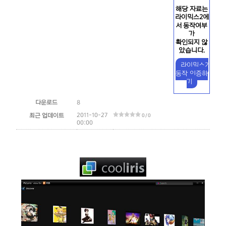
해당 자료는
라이믹스2에
서 동작여부
가
확인되지 않
았습니다.
라이믹스2
동작 인증하
기
다운로드
8
2011-10-27
최근 업데이트
0 / 0
00:00