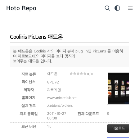
Hoto Repo
Cooliris PicLens 애드온
본 애드온은 Cooliris 사의 이미지 뷰어 plug-in인 PicLens 를 이용하
여 제로보드XE의 이미지를 보다 멋지게
보여주는 애드온 입니다.
애드온
자료 분류
0 / 0
라이선스
GPL v2
제작자
라르게덴
홈페이지
www.animeclub.net
./addons/piclens
설치 경로
2011-10-27
8
최초 등록일
전체 다운로드
00:00
1.5
최근 버전
다운로드